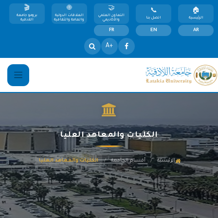
التعاون العلمي
العلاقات الدولية
برومو جامعة
الرئيسية
اتصل بنا
والأكاديمي
والعامة والثقافية
اللاذقية
FR
EN
AR
+A
الكليات والمعاهد العليا
/
/
الرئيسية
أقسام الجامعة
الكليات والمعاهد العليا