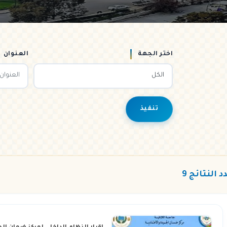
اختر الجهة
العنوان
تنفيذ
د النتائج 9