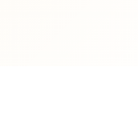
 الجامعية
وصول سريع
رات
الحصول على ايميل أكاديمي
 الطلاب
حجز موعد تصحيح مؤتمت
 الدوام
الكتب الواردة إلى مركز الحاسب