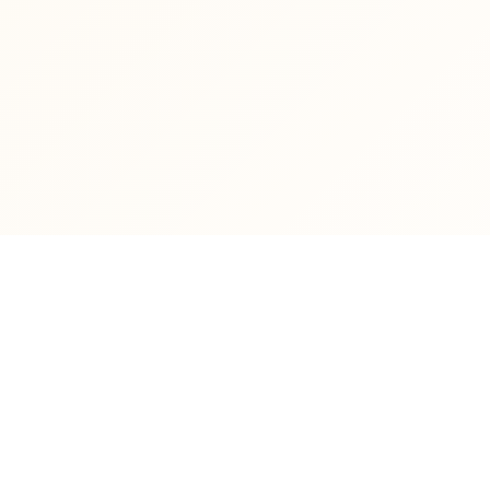
معلومات الاتصال
رقم الهاتف
البريد
president@tishreen.edu.sy
الالكتروني