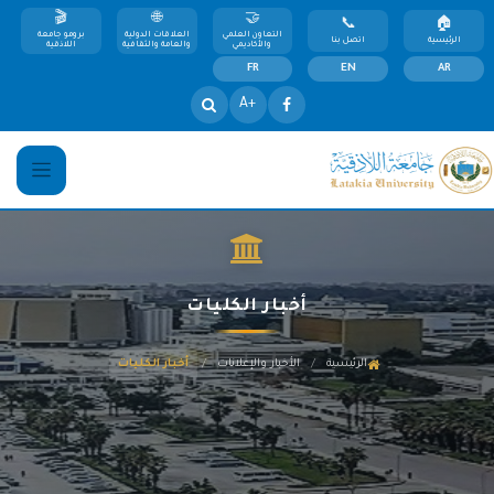
التعاون العلمي
العلاقات الدولية
برومو جامعة
الرئيسية
اتصل بنا
والأكاديمي
والعامة والثقافية
اللاذقية
FR
EN
AR
+A
أخبار الكليات
/
/
الرئيسية
الأخبار والإعلانات
أخبار الكليات