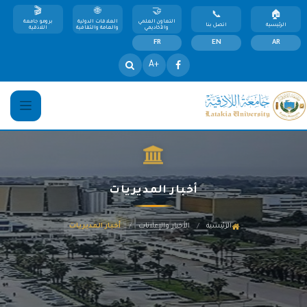
التعاون العلمي
العلاقات الدولية
برومو جامعة
الرئيسية
اتصل بنا
والأكاديمي
والعامة والثقافية
اللاذقية
FR
EN
AR
+A
أخبار المديريات
/
/
الرئيسية
الأخبار والإعلانات
أخبار المديريات