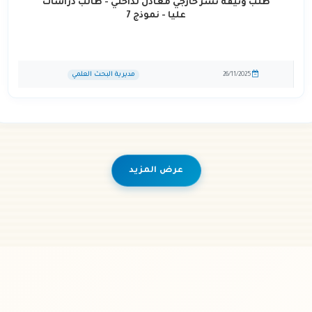
طلب وثيقة نشر خارجي معادل لداخلي - طالب دراسات
عليا - نموذج 7
مديرية البحث العلمي
26/11/2025
عرض المزيد