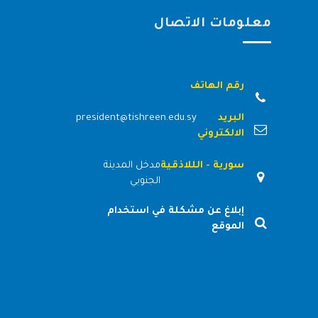
معلومات الاتصال
رقم الهاتف
البريد
president@tishreen.edu.sy
الالكتروني
سورية - الللاذقية
مدخل المدينة
الجنوبي
إبلاغ عن مشكلة في استخدام
الموقع