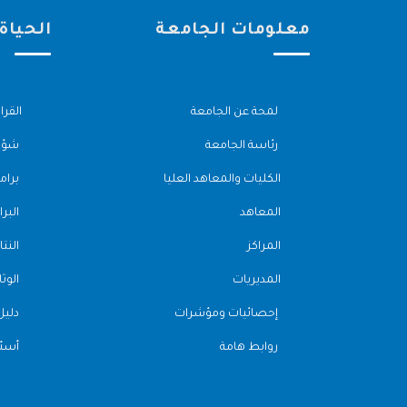
معلومات الجامعة
الحياة
لمحة عن الجامعة
القرا
رئاسة الجامعة
شؤون
الكليات والمعاهد العليا
برامج
المعاهد
البرا
المراكز
النتا
المديريات
الوثا
إحصائيات ومؤشرات
دليل
روابط هامة
أسئل