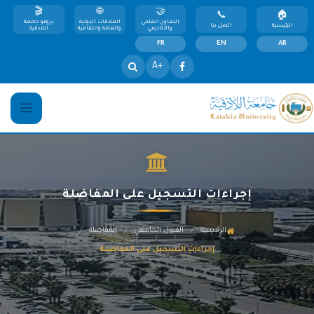
التعاون العلمي
العلاقات الدولية
برومو جامعة
الرئيسية
اتصل بنا
والأكاديمي
والعامة والثقافية
اللاذقية
FR
EN
AR
+A
إجراءات التسجيل على المفاضلة
/
/
/
الرئيسية
القبول الجامعي
المفاضلة
إجراءات التسجيل على المفاضلة