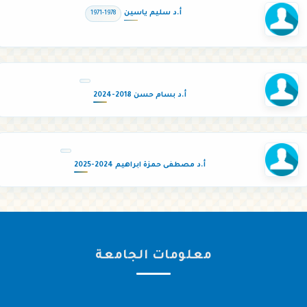
أ.د سليم ياسين
1971-1978
أ.د بسام حسن 2018-2024
أ.د مصطفى حمزة ابراهيم 2024-2025
معلومات الجامعة