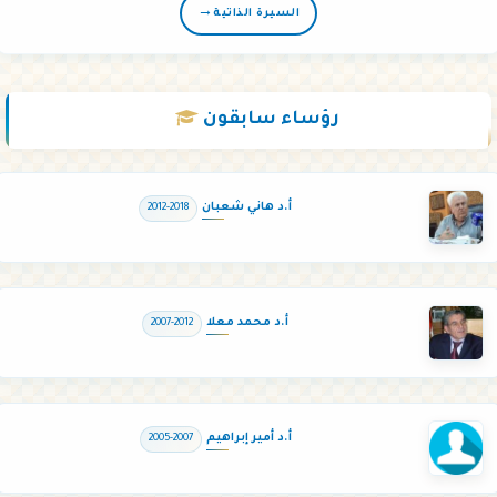
→
السيرة الذاتية
رؤساء
سابقون
أ.د هاني شعبان
2012-2018
أ.د محمد معلا
2007-2012
أ.د أمير إبراهيم
2005-2007