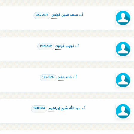
أ.د سعد الدين خرفان
2002-2005
أ.د نجيب غزاوي
1999-2002
أ.د خالد حلاج
1984-1999
أ.د عبد الله شيخ إبراهيم
1978-1984