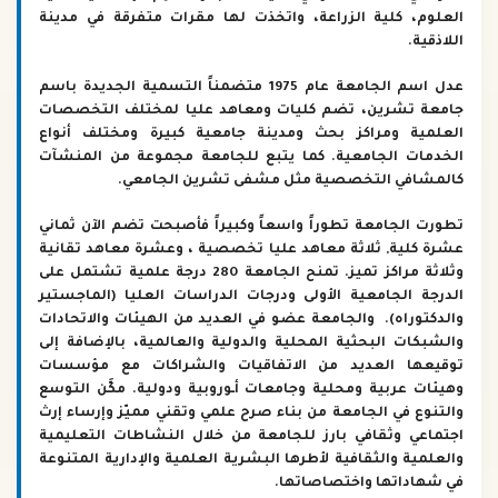
العلوم، كلية الزراعة، واتخذت لها مقرات متفرقة في مدينة
اللاذقية.
عدل اسم الجامعة عام 1975 متضمناً التسمية الجديدة باسم
جامعة تشرين، تضم كليات ومعاهد عليا لمختلف التخصصات
العلمية ومراكز بحث ومدينة جامعية كبيرة ومختلف أنواع
الخدمات الجامعية. كما يتبع للجامعة مجموعة من المنشآت
كالمشافي التخصصية مثل مشفى تشرين الجامعي.
تطورت الجامعة تطوراً واسعاً وكبيراً فأصبحت تضم الآن ثماني
عشرة كلية, ثلاثة معاهد عليا تخصصية ، وعشرة معاهد تقانية
وثلاثة مراكز تميز. تمنح الجامعة 280 درجة علمية تشتمل على
الدرجة الجامعية الأولى ودرجات الدراسات العليا (الماجستير
والدكتوراه). والجامعة عضو في العديد من الهيئات والاتحادات
والشبكات البحثية المحلية والدولية والعالمية، بالإضافة إلى
توقيعها العديد من الاتفاقيات والشراكات مع مؤسسات
وهيئات عربية ومحلية وجامعات أـوروبية ودولية. مكَّن التوسع
والتنوع في الجامعة من بناء صرح علمي وتقني مميّز وإرساء إرث
اجتماعي وثقافي بارز للجامعة من خلال النشاطات التعليمية
والعلمية والثقافية لأطرها البشرية العلمية والإدارية المتنوعة
في شهاداتها واختصاصاتها.