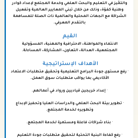
والتمّيز في التعليم والبحث العلمي وخدمة المجتمع لإعداد كوادر
وطنية كفؤة، وذلك من خلال تبني المعايير العالمية وتفعيل
الشراكة مع الجهات المحلية والعالمية ذات الصلة للمساهمة
بالتقدم المعرفي.
القيم
الانتماء والمواطنة، الاحترافية والمهنية، المسؤولية
المجتمعية، العدالة، التعاون، المشاركة، المساءلة.
الأهداف الإستراتيجية
· رفع مستوى جودة البرامج التعليمية وتحقيق متطلبات الاعتماد
الأكاديمي بما يواكب متطلبات سوق العمل.
· إعداد خريجين قياديين ورواد في أعمالهم.
· تطوير بيئة البحث العلمي والدراسات العليا وتحفيز الإبداع
وتطويره لخدمة المجتمع.
· بناء شراكات فاعلة ومستمرة لخدمة المجتمع.
· رفع كفاءة البنية التحتية لتحقيق متطلبات جودة التعليم