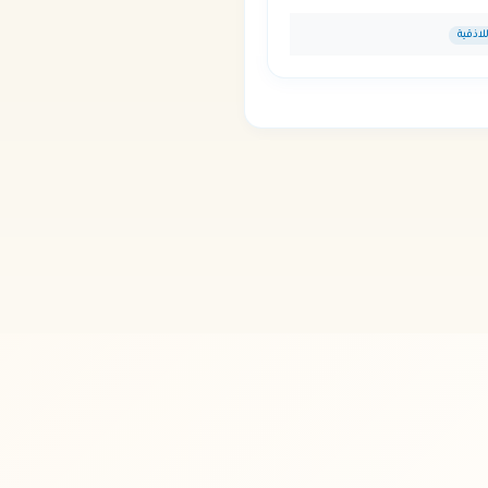
لاذقية