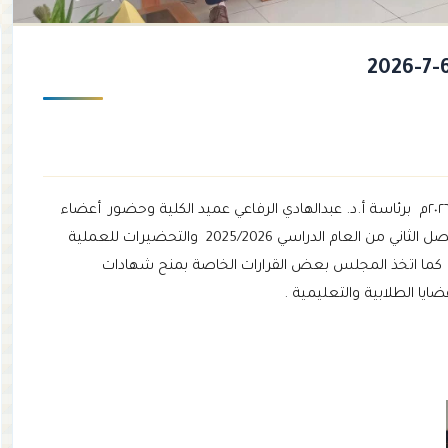
اجتمع مجلس كلية الاقتصاد في جلسته الدورية يوم الاثنين ٢٠٢٦/٧/٦م برئاسة أ.د. عبدالهادي الرفاعي عميد الكلية وحضور أعضاء
المجلس حيث ناقش الحضور سير العملية التدريسية خلال الفصل الثاني من العام الدراسي 2025/2026 والتحضيرات للعملية
ح . كما اتخذ المجلس بعض القرارات الخاصة بمنح شهادات
يا الطلابية والتعليمية .