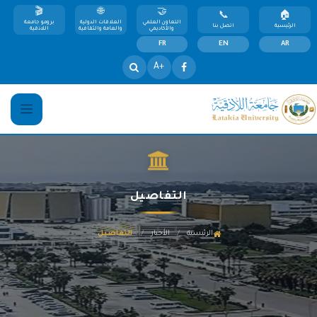
التعاون العلمي
العلاقات الدولية
برومو جامعة
الرئيسية
اتصل بنا
والأكاديمي
والعامة والثقافية
اللاذقية
FR
EN
AR
+A
التفاصيل
/
/
الرئيسية
الأخبار
التفاصيل