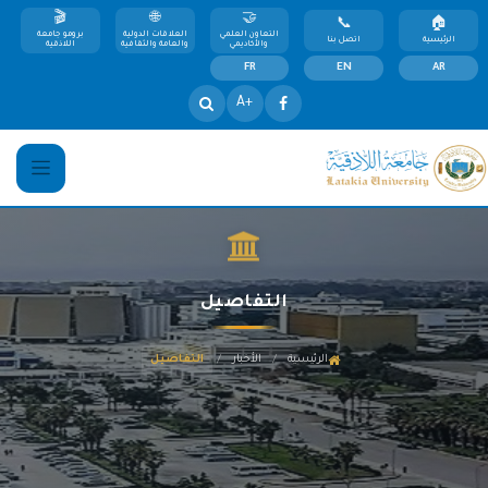
التعاون العلمي
العلاقات الدولية
برومو جامعة
الرئيسية
اتصل بنا
والأكاديمي
والعامة والثقافية
اللاذقية
FR
EN
AR
+A
التفاصيل
/
/
الرئيسية
الأخبار
التفاصيل