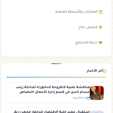
الفعاليات والأنشطة العلمية
قصص نجاح
خدمة المجتمع
آخر الأخبار
مناقشة علنية لأطروحة الدكتوراه للباحثة زينب
حسام الدين في قسم إدارة الأعمال اختصاص
تسويق
08 Aug 2026
استقبال عميد كلية الاقتصاد للدكتور محمد زريق