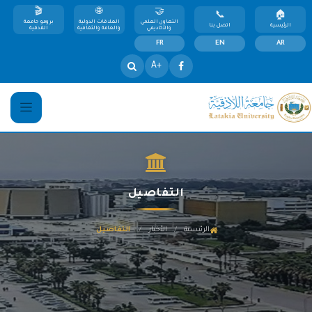
التعاون العلمي
العلاقات الدولية
برومو جامعة
الرئيسية
اتصل بنا
والأكاديمي
والعامة والثقافية
اللاذقية
FR
EN
AR
+A
التفاصيل
/
/
الرئيسية
الأخبار
التفاصيل