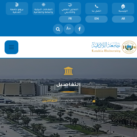
التعاون العلمي
العلاقات الدولية
برومو جامعة
الرئيسية
اتصل بنا
والأكاديمي
والعامة والثقافية
اللاذقية
FR
EN
AR
+A
التفاصيل
/
/
الرئيسية
الأخبار
التفاصيل