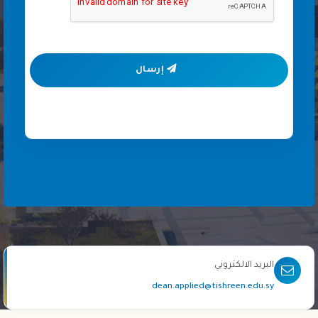
إرسال
البريد الالكتروني
dean.applied@tishreen.edu.sy