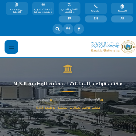
التعاون العلمي
العلاقات الدولية
برومو جامعة
الرئيسية
اتصل بنا
والأكاديمي
والعامة والثقافية
اللاذقية
FR
EN
AR
+A
مكتب قواعد البيانات البحثية الوطنية N.S.R
/
/
/
الرئيسية
أقسام الجامعة
المديريات
مكتب قواعد البيانات البحثية الوطنية N.S.R