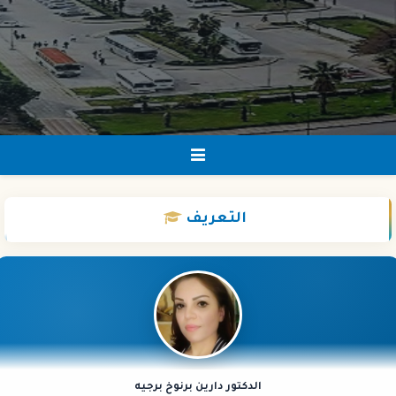
التعريف
الدكتور دارين برنوخ برجيه