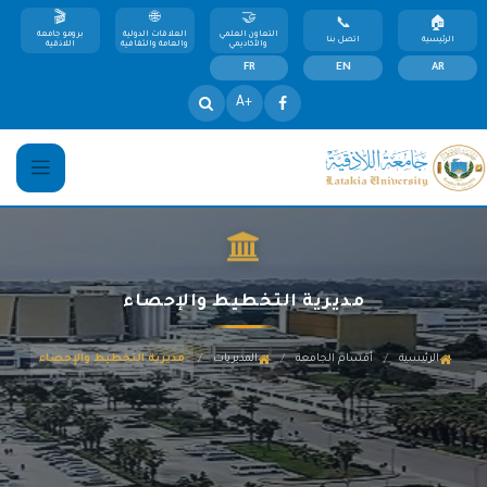
التعاون العلمي
العلاقات الدولية
برومو جامعة
الرئيسية
اتصل بنا
والأكاديمي
والعامة والثقافية
اللاذقية
FR
EN
AR
+A
مديرية التخطيط والإحصاء
/
/
/
الرئيسية
أقسام الجامعة
المديريات
مديرية التخطيط والإحصاء