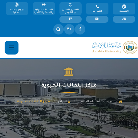
التعاون العلمي
العلاقات الدولية
برومو جامعة
الرئيسية
اتصل بنا
والأكاديمي
والعامة والثقافية
اللاذقية
FR
EN
AR
+A
مركز التقانات الحيوية
/
/
/
الرئيسية
أقسام الجامعة
المراكز
مركز التقانات الحيوية