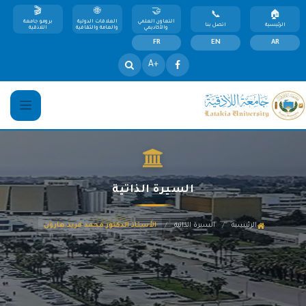
التعاون العلمي
العلاقات الدولية
برومو جامعة
الرئيسية
اتصل بنا
والأكاديمي
والعامة والثقافية
اللاذقية
FR
EN
AR
+A
السيرة الذاتية
/
/
الرئيسية
السيرة الذاتية
الأستاذ الدكتور محمد فريد هارون