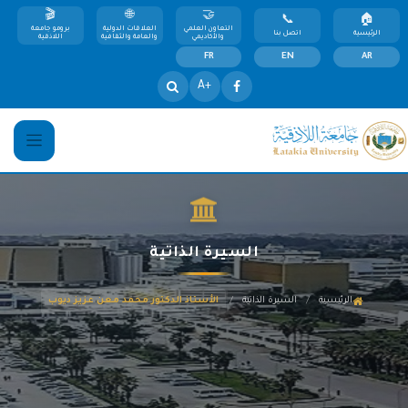
التعاون العلمي
العلاقات الدولية
برومو جامعة
الرئيسية
اتصل بنا
والأكاديمي
والعامة والثقافية
اللاذقية
FR
EN
AR
+A
السيرة الذاتية
/
/
الرئيسية
السيرة الذاتية
الأستاذ الدكتور محمد معن عزيز ديوب