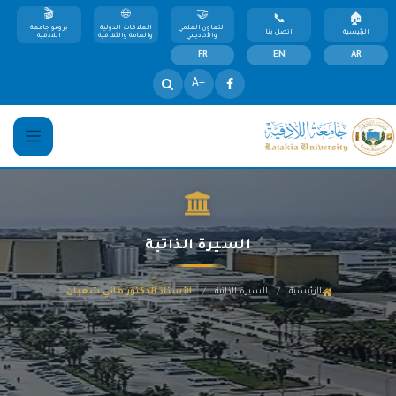
التعاون العلمي
العلاقات الدولية
برومو جامعة
الرئيسية
اتصل بنا
والأكاديمي
والعامة والثقافية
اللاذقية
FR
EN
AR
+A
السيرة الذاتية
/
/
الرئيسية
السيرة الذاتية
الأستاذ الدكتور هاني شعبان